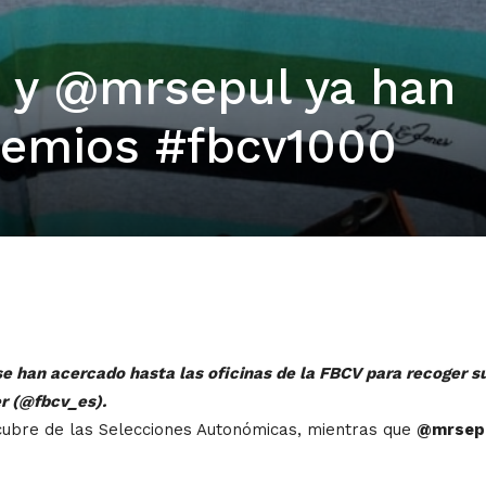
 y @mrsepul ya han
remios #fbcv1000
han acercado hasta las oficinas de la FBCV para recoger su p
r (@fbcv_es).
ubre de las Selecciones Autonómicas, mientras que
@mrsep