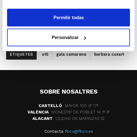
Permitir todas
Personalizar
ETIQUETES
u15
gala camarena
barbara cuxart
SOBRE NOSALTRES
CASTELLÓ
MAYOR 100 3º 17ª
VALÈNCIA
MONESTIR DE POBLET 14 1ª 3º
ALACANT
CIUDAD DE MATANZAS 12
Contacta
fbcv@fbcv.es