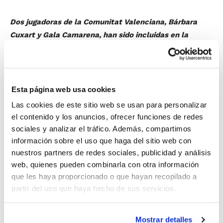
Dos jugadoras de la Comunitat Valenciana, Bárbara
Cuxart y Gala Camarena, han sido incluidas en la
próxima convocatoria de la Selección U15 Femenina.
Ambas jugadoras militan en el Valencia Basket y
disputaron recientemente el Campeonato de España
Cadete de Selecciones Autonómicas con la Comunitat
Esta página web usa cookies
Valenciana.
Las cookies de este sitio web se usan para personalizar
el contenido y los anuncios, ofrecer funciones de redes
Bárbara Cuxart
i
Gala Camarena
forman parte del
sociales y analizar el tráfico. Además, compartimos
grupo de 22 jugadoras que competirán en el Torneo
información sobre el uso que haga del sitio web con
MHL de Zaragoza que se disputará del 29 de marzo al
nuestros partners de redes sociales, publicidad y análisis
1 de abril. Un evento que será preparatorio del
web, quienes pueden combinarla con otra información
que les haya proporcionado o que hayan recopilado a
Europeo U16 del año 2019.
partir del uso que haya hecho de sus servicios.
Consulta la
convocatoria completa
.
Mostrar detalles