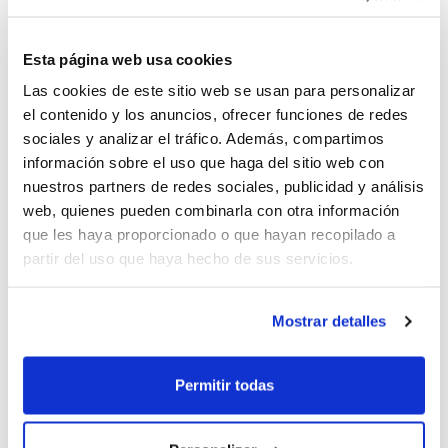
edición: descuentos por haber participado el año
pasado, por formar parte del Programa de
Esta página web usa cookies
Tecnificación, por asistir con algún hermano,…
benefíciate de todas estas ventajas y también del
Las cookies de este sitio web se usan para personalizar
pago fraccionado.
el contenido y los anuncios, ofrecer funciones de redes
sociales y analizar el tráfico. Además, compartimos
información sobre el uso que haga del sitio web con
El 8º Campus de Tecnificación se celebra en tres
nuestros partners de redes sociales, publicidad y análisis
turnos diferentes en función de la edad:
web, quienes pueden combinarla con otra información
Campus de Tecnificación Minibasket –
Del 23 al 29 de
que les haya proporcionado o que hayan recopilado a
junio en el Colegio Iale l´Eliana.
partir del uso que haya hecho de sus servicios.
Campus de Tecnificación Infantil –
Del 29 de junio al 5
de julio en el Colegio Mayor Ausiàs March de Valencia.
Campus de Tecnificación Cadete Junior –
Del 5 al 11
Mostrar detalles
de julio en el Colegio Mayor Ausiàs March de Valencia.
Permitir todas
Las inscripciones están abiertas y las plazas son
limitadas.