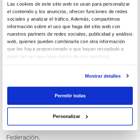
no sólo en los partidos, sino también en los
Las cookies de este sitio web se usan para personalizar
entrenamientos. Y lo hace durante la temporada
el contenido y los anuncios, ofrecer funciones de redes
sociales y analizar el tráfico. Además, compartimos
completa, ya sea pretemporada, Liga Regular o
información sobre el uso que haga del sitio web con
incluso en la postemporada.
nuestros partners de redes sociales, publicidad y análisis
Todos los jugadores/as, entrenadores o asistentes que
web, quienes pueden combinarla con otra información
participen en las Competiciones FBCV tendrán
que les haya proporcionado o que hayan recopilado a
automáticamente el Seguro de Accidente Deportivo en
partir del uso que haya hecho de sus servicios.
el momento en el que suscriban licencia, pudiendo ser
atendidos ante cualquier accidente deportivo en los
Mostrar detalles
centros médicos concertados con la compañía de
seguros.
Todas las Competiciones FBCV cuentan
Permitir todas
con el Seguro de Accidente Deportivo: Fase
de Ascenso Pretemporada (FAP), Lliga
Personalizar
Valenciana, Liga Regular y Trofeo
Federación.