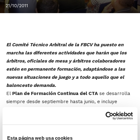
21/10/2011
El Comité Técnico Arbitral de la FBCV ha puesto en
marcha las diferentes actividades que harán que los
árbitros, oficiales de mesa y árbitros colaboradores
estén en permanente formación, adaptándose a las
nuevas situaciones de juego y a todo aquello que el
baloncesto demanda.
El
Plan de Formación Continua del CTA
se desarrolla
siempre desde septiembre hasta junio, e incluye
jornadas técnicas, charlas, análisis de actuaciones,
conocimiento de las bases de competición, estudio e
interpretación de las reglas, videos, actividades de
mejora de actitud y equilibrio personal,… Toda una
Esta página web usa cookies