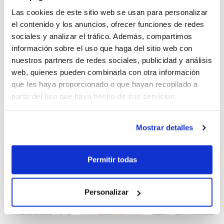
serie de iniciativas dirigidas a la mejora constante en el
Las cookies de este sitio web se usan para personalizar
desarrollo de su labor.
el contenido y los anuncios, ofrecer funciones de redes
sociales y analizar el tráfico. Además, compartimos
La Formación Continua se convierte, por tanto, en un
información sobre el uso que haga del sitio web con
pilar básico para todos los colectivos del
nuestros partners de redes sociales, publicidad y análisis
baloncesto
, entre ellos el colectivo arbitral,
web, quienes pueden combinarla con otra información
ofreciendo a todos sus integrantes las herramientas
que les haya proporcionado o que hayan recopilado a
que les permitan seguir creciendo como árbitros,
partir del uso que haya hecho de sus servicios.
oficiales de mesa y árbitros colaboradores.
Mostrar detalles
Los miembros del CTA pueden consultar las próximas
actividades en la Agenda de Actividades del CTA.
Permitir todas
Personalizar