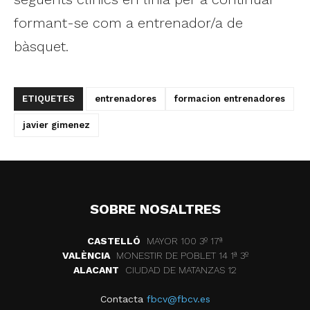
formant-se com a entrenador/a de
bàsquet.
ETIQUETES
entrenadores
formacion entrenadores
javier gimenez
SOBRE NOSALTRES
CASTELLÓ
MAYOR 100 3º 17ª
VALÈNCIA
MONESTIR DE POBLET 14 1ª 3º
ALACANT
CIUDAD DE MATANZAS 12
Contacta
fbcv@fbcv.es