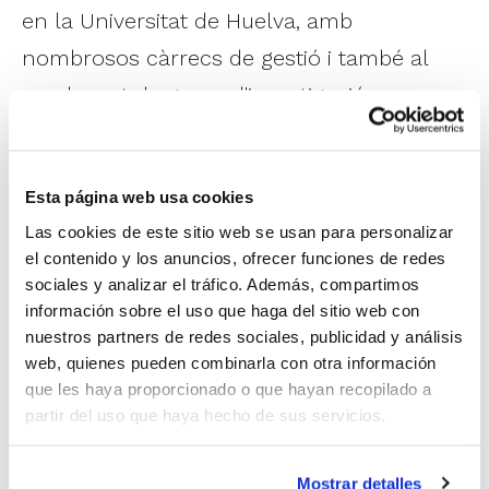
en la Universitat de Huelva, amb
nombrosos càrrecs de gestió i també al
capdavant de grups d'investigació.
Esta página web usa cookies
Las cookies de este sitio web se usan para personalizar
el contenido y los anuncios, ofrecer funciones de redes
sociales y analizar el tráfico. Además, compartimos
información sobre el uso que haga del sitio web con
nuestros partners de redes sociales, publicidad y análisis
web, quienes pueden combinarla con otra información
En la seua ponència, va abordar l'aplicació
que les haya proporcionado o que hayan recopilado a
partir del uso que haya hecho de sus servicios.
de la metodologia comprensiva en
l'ensenyança del bàsquet formatiu,
Mostrar detalles