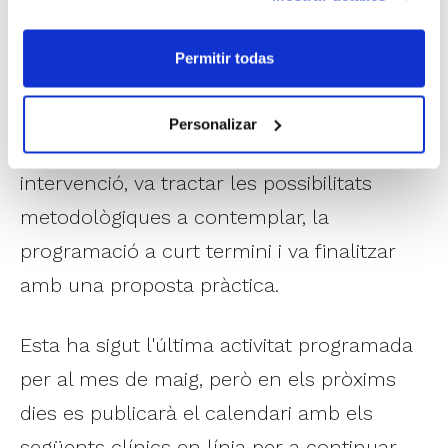
ressaltant la importància d'adequar tots els
exercicis que realitzem com a entrenadors
Permitir todas
dins d'un context específic, i no realitzar-
los de forma aïllada en un context
Personalizar
completament analític. Durant la seua
intervenció, va tractar les possibilitats
metodològiques a contemplar, la
programació a curt termini i va finalitzar
amb una proposta pràctica.
Esta ha sigut l'última activitat programada
per al mes de maig, però en els pròxims
dies es publicarà el calendari amb els
següents clínics en línia per a continuar