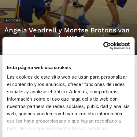
NOTÍCIES
Ángela Vendrell y Montse Brotons van
convocadas con la U15 Femenina
14/03/2013
Esta página web usa cookies
Las cookies de este sitio web se usan para personalizar
el contenido y los anuncios, ofrecer funciones de redes
La alero del B.F. San Blas Alicante Ángela Vendrell y la
sociales y analizar el tráfico. Además, compartimos
pívot del C.B.F. Cabo MarMontse Brotons han sido
información sobre el uso que haga del sitio web con
convocadas con la Operación Talento U15 Femenina.
nuestros partners de redes sociales, publicidad y análisis
El grupo
se concentrará del 28 al 31 de marzo para
web, quienes pueden combinarla con otra información
disputar el IV Torneo Junior MHLSPORTS, preparatorio
que les haya proporcionado o que hayan recopilado a
del Torneo de la Amistad que se celebra todos los
partir del uso que haya hecho de sus servicios.
veranos.