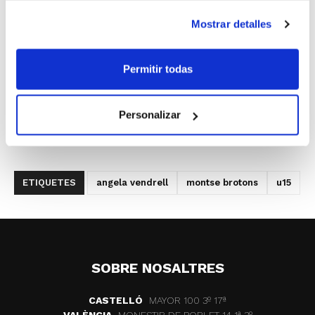
Las dos jugadoras han formado parte este año de la
Mostrar detalles
Selección Cadete de la Comunidad Valenciana.
Permitir todas
Personalizar
ETIQUETES
angela vendrell
montse brotons
u15
SOBRE NOSALTRES
CASTELLÓ
MAYOR 100 3º 17ª
VALÈNCIA
MONESTIR DE POBLET 14 1ª 3º