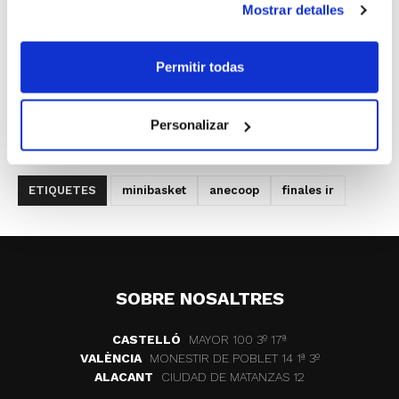
Mostrar detalles
crear en los más jóvenes este hábito tan saludable y
siempre tan directamente relacionado con la práctica
deportiva.
Permitir todas
Este viernes arranca esta auténtica fiesta del
Personalizar
baloncesto para alevines y benjamines. Consulta el
programa de horarios
a través del siguiente enlace
.
ETIQUETES
minibasket
anecoop
finales ir
SOBRE NOSALTRES
CASTELLÓ
MAYOR 100 3º 17ª
VALÈNCIA
MONESTIR DE POBLET 14 1ª 3º
ALACANT
CIUDAD DE MATANZAS 12