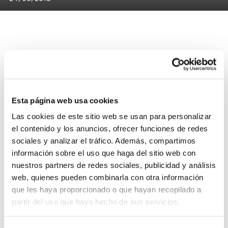
Las Finales IR Minibasket de esta temporada y el Día
del Mini Benjamín contarán con colaboración de
Anecoop enmarcada en una iniciativa saludable para
Esta página web usa cookies
los más pequeños.
El
Pabellón "El Quint" de Mislata
albergará los días
Las cookies de este sitio web se usan para personalizar
25 y 26 de mayo
las
Finales IR Minibasket
y el
Día del
el contenido y los anuncios, ofrecer funciones de redes
sociales y analizar el tráfico. Además, compartimos
Mini Benjamín
, una actividad incluida en el Programa
información sobre el uso que haga del sitio web con
de Tecnificación de la FBCV.
nuestros partners de redes sociales, publicidad y análisis
web, quienes pueden combinarla con otra información
El gran día del Minibasket en la Comunitat Valenciana
que les haya proporcionado o que hayan recopilado a
contará además con la colaboración de
Anecoop
, una
partir del uso que haya hecho de sus servicios.
participación enmarcada en la concienciación sobre los
beneficios de comer frutas y verduras
, tratando de