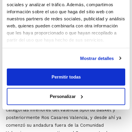
sociales y analizar el tráfico. Además, compartimos
​La jugadora valenciana Ana Suárez cogió las riendas de
información sobre el uso que haga del sitio web con
su equipo, Hondarribia Irún, en la última jornada de la
nuestros partners de redes sociales, publicidad y análisis
Liga Femenina.
web, quienes pueden combinarla con otra información
que les haya proporcionado o que hayan recopilado a
Su peso en el equipo hizo que tuviera que estar en
partir del uso que haya hecho de sus servicios.
pista los 40 minutos, y en ese tiempo logró anotar 17
puntos y repartir 10 asistencias, además de capturar 6
rebotes que la lanzaron a los
27 puntos de
Mostrar detalles
valoración
.
Permitir todas
​Ana Suárez cumple su quinta temporada consecutiva
en la máxima competición española. La valenciana
comenzó a jugar a baloncesto en minibasket, en el
Personalizar
Colegio Luis Amigó. Continuó su formación en las
categorías inferiores del Valencia Sportiu Basket y
posteriormente Ros Casares Valencia, y desde ahí ya
comenzó su andadura fuera de la Comunidad