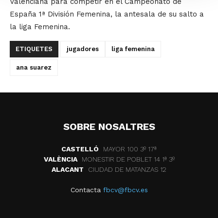
Valenciana para competir en el Campeonato de
España 1ª División Femenina, la antesala de su salto a
la liga Femenina.
ETIQUETES
jugadores
liga femenina
ana suarez
SOBRE NOSALTRES
CASTELLÓ
MAYOR 100 3º 17ª
VALÈNCIA
MONESTIR DE POBLET 14 1ª 3º
ALACANT
CIUDAD DE MATANZAS 12
Contacta
fbcv@fbcv.es