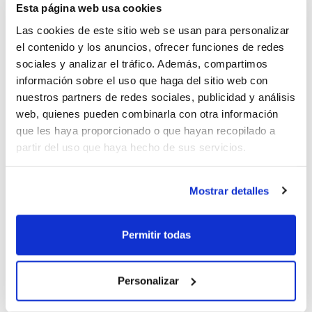
muy específicos, a diferencia del Curso Nivel 1, que
Esta página web usa cookies
estuvo mucho más centrado en la dirección de equipos
Las cookies de este sitio web se usan para personalizar
de base.
el contenido y los anuncios, ofrecer funciones de redes
sociales y analizar el tráfico. Además, compartimos
Los alumnos/as que superen todos los contenidos
información sobre el uso que haga del sitio web con
pasarán a realizar la parte Práctica, que incluirá
nuestros partners de redes sociales, publicidad y análisis
web, quienes pueden combinarla con otra información
también la asistencia a actividades formativas que
que les haya proporcionado o que hayan recopilado a
complementen toda la formación recibida durante el
partir del uso que haya hecho de sus servicios.
Curso.
Mostrar detalles
Permitir todas
Personalizar