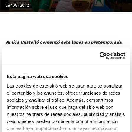
28/08/2012
Amics Castelló comenzó este lunes su pretemporada
con vistas a frontar una ilusionante campaña en la
Adecco Plata.
El primer entrenamiento se celebró en el Ciutat de
Castelló, y contó con la presencia del presidente de la
Esta página web usa cookies
entidad,
Luis García
, quien dio la bienvenida a todos
Las cookies de este sitio web se usan para personalizar
los jugadores y cuerpo técnico del equipo.
el contenido y los anuncios, ofrecer funciones de redes
sociales y analizar el tráfico. Además, compartimos
A las renovaciones de Frederic Castelló, Héctor
información sobre el uso que haga del sitio web con
Barrera, Roger Archiles, Alberto Fernández, Chema
nuestros partners de redes sociales, publicidad y análisis
García y Raúl Sales, y los fichajes de Alberto Ausina,
web, quienes pueden combinarla con otra información
Roberto Rueda y Luis Parejo, se unen una pareja de
que les haya proporcionado o que hayan recopilado a