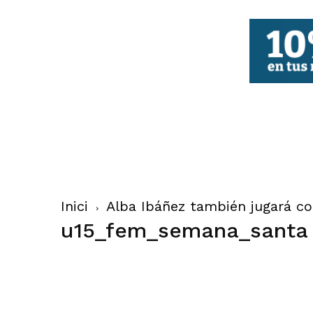
FBCV
Inici
Alba Ibáñez también jugará c
u15_fem_semana_santa