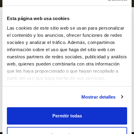
Esta página web usa cookies
Las cookies de este sitio web se usan para personalizar
el contenido y los anuncios, ofrecer funciones de redes
Con su triunfo ante Llansola y Prades N.B.F. por 59-40,
sociales y analizar el tráfico. Además, compartimos
Quimialmel Castellón será el otro protagonista de la
información sobre el uso que haga del sitio web con
Semifinal Única de la Lliga Valenciana Femenina. El
nuestros partners de redes sociales, publicidad y análisis
conjunto castellonense y el Meliá Alicante-Akra Leuka
web, quienes pueden combinarla con otra información
buscarán una plaza en la gran Final que les enfrentaría
que les haya proporcionado o que hayan recopilado a
el 8 de octubre al Ciudad Ros Casares Valencia.
partir del uso que haya hecho de sus servicios.
El vencedor de este emparejamiento se conocerá
durante la tarde-noche del miércoles.
Mostrar detalles
ETIQUETES
lliga valenciana
quimialmel castellon
Permitir todas
akra leuka