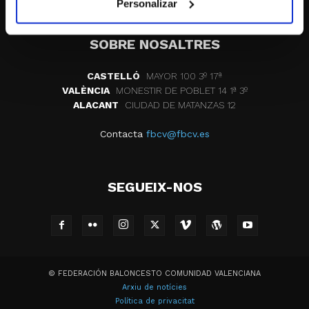
Personalizar
SOBRE NOSALTRES
CASTELLÓ
MAYOR 100 3º 17ª
VALÈNCIA
MONESTIR DE POBLET 14 1ª 3º
ALACANT
CIUDAD DE MATANZAS 12
Contacta
fbcv@fbcv.es
SEGUEIX-NOS
© FEDERACIÓN BALONCESTO COMUNIDAD VALENCIANA
Arxiu de notícies
Política de privacitat