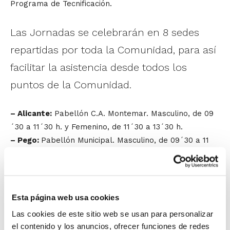
Programa de Tecnificación.
Las Jornadas se celebrarán en 8 sedes
repartidas por toda la Comunidad, para así
facilitar la asistencia desde todos los
puntos de la Comunidad.
– Alicante:
Pabellón C.A. Montemar. Masculino, de 09
´30 a 11´30 h. y Femenino, de 11´30 a 13´30 h.
– Pego:
Pabellón Municipal. Masculino, de 09´30 a 11
´30 h. y Femenino, de 11´30 a 13´30 h.
– Alcoy:
Pabellón Francisco Laporta. Masculino, de 09
´30 a 11´30 h. y Femenino, de 11´30 a 13´30 h.
– Genovés:
Pabellón Municipal. Masculino, de 09´30 a
Esta página web usa cookies
11´00 h. y Femenino, de 11´00 a 12´30 h.
Las cookies de este sitio web se usan para personalizar
– Godella:
Pabellón Municipal. Sólo categoría
el contenido y los anuncios, ofrecer funciones de redes