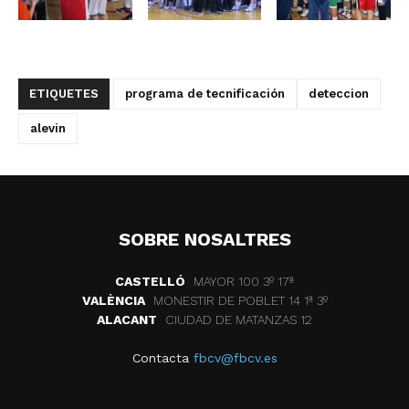
ETIQUETES
programa de tecnificación
deteccion
alevin
SOBRE NOSALTRES
CASTELLÓ
MAYOR 100 3º 17ª
VALÈNCIA
MONESTIR DE POBLET 14 1ª 3º
ALACANT
CIUDAD DE MATANZAS 12
Contacta
fbcv@fbcv.es