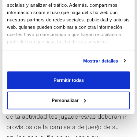
masculina de 11´00 a 13´00 h.
sociales y analizar el tráfico. Además, compartimos
– Paterna:
Anexo Pabellón Municipal. Sólo categoría
información sobre el uso que haga del sitio web con
femenina de 11´00 a 13´00 h.
nuestros partners de redes sociales, publicidad y análisis
– Sagunto:
Pabellón Municipal José Veral. Tanto en
web, quienes pueden combinarla con otra información
categoría masculina como femenina, de 09´30 a 11´30
que les haya proporcionado o que hayan recopilado a
partir del uso que haya hecho de sus servicios.
h.
– Burriana:
Pabellón La Bosca. Tanto en categoría
masculina como femenina, de 09´30 a 11´30 h.
Mostrar detalles
Para poder participar en la actividad, es
Permitir todas
necesario formalizar la inscripción
exclusivamente
a través de www.fbcv.es
Personalizar
antes del 1 de noviembre
. Además, el día
de la actividad los jugadores/as deberán ir
provistos de la camiseta de juego de su