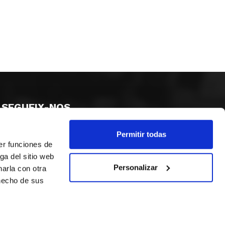
SEGUEIX-NOS
Permitir todas
er funciones de
ga del sitio web
Personalizar
arla con otra
 hecho de sus