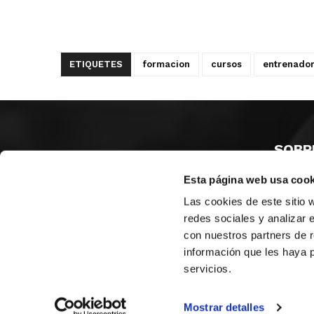
ETIQUETES
formacion
cursos
entrenado
SOBR
Esta página web usa cook
CASTE
VALÈNC
Las cookies de este sitio 
ALACAN
redes sociales y analizar 
con nuestros partners de r
Contac
información que les haya 
servicios.
© FEDERACIÓN BALONCESTO COMUNIDAD VALENCIANA
|
Arxi
Mostrar detalles