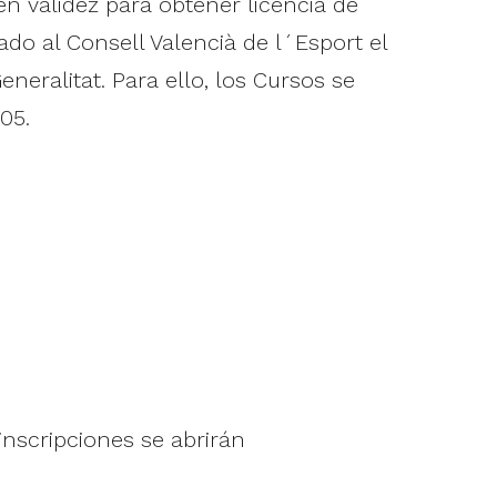
n validez para obtener licencia de
do al Consell Valencià de l´Esport el
eralitat. Para ello, los Cursos se
05.
 inscripciones se abrirán