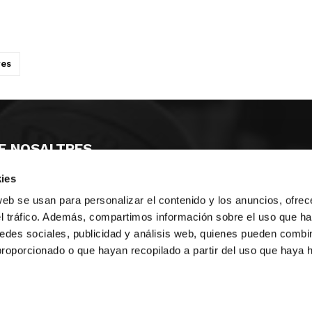
res
E NOSALTRES
ies
LLÓ
MAYOR 100 3º 17ª
IA
MONESTIR DE POBLET 14 1ª 3º
web se usan para personalizar el contenido y los anuncios, ofrec
T
CIUDAD DE MATANZAS 12
el tráfico. Además, compartimos información sobre el uso que ha
edes sociales, publicidad y análisis web, quienes pueden combin
ta
fbcv@fbcv.es
proporcionado o que hayan recopilado a partir del uso que haya
u de notícies
|
Política de privacitat