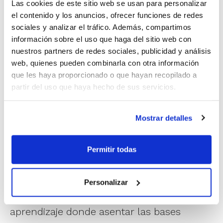
Las cookies de este sitio web se usan para personalizar
motrices en el aprendizaje y la práctica del
el contenido y los anuncios, ofrecer funciones de redes
sociales y analizar el tráfico. Además, compartimos
baloncesto en niños, destacando la
información sobre el uso que haga del sitio web con
coordinación, el equilibrio y el control
nuestros partners de redes sociales, publicidad y análisis
corporal.
web, quienes pueden combinarla con otra información
que les haya proporcionado o que hayan recopilado a
partir del uso que haya hecho de sus servicios.
Tras un descanso llegará el turno de Toni
Martorell. Desde el CB Benidorm aportará
Mostrar detalles
una charla en pista que asentará las bases
del trabajo en mini.
Permitir todas
12:15 horas (75 minutos). Toni Martorell.
“CONCEPTOS DEFENSIVOS EN MINI”
Personalizar
Elaboración de entornos y situaciones de
aprendizaje donde asentar las bases