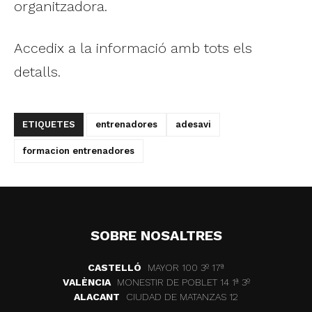
organitzadora.
Accedix a la informació amb tots els
detalls.
ETIQUETES
entrenadores
adesavi
formacion entrenadores
SOBRE NOSALTRES
CASTELLÓ
MAYOR 100 3º 17ª
VALÈNCIA
MONESTIR DE POBLET 14 1ª 3º
ALACANT
CIUDAD DE MATANZAS 12