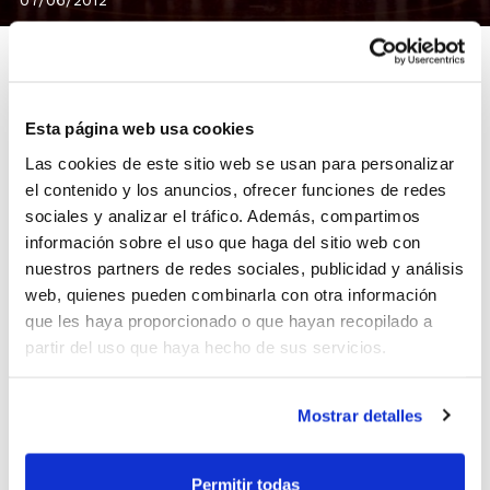
Esta página web usa cookies
En 1987 se fundó el Club Bàsquet Morvedre, y la
Las cookies de este sitio web se usan para personalizar
entidad ya se preparar para conmemorar este 25
el contenido y los anuncios, ofrecer funciones de redes
aniversario.
sociales y analizar el tráfico. Además, compartimos
Los actos de celebración serán el próximo 9 de junio,
información sobre el uso que haga del sitio web con
con una matinal de baloncesto con diferentes
nuestros partners de redes sociales, publicidad y análisis
concursos de 3×3, triples y mates. Ya por la noche, se
web, quienes pueden combinarla con otra información
servirá una cena que servirá de punto de encuentro
que les haya proporcionado o que hayan recopilado a
para todos los jugadores/as que han pasado por la
partir del uso que haya hecho de sus servicios.
entidad en estos 25 años de vida.
Mostrar detalles
Permitir todas