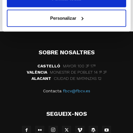
ETIQUETES
clubes
aniversario
basquet morvedre
Personalizar
SOBRE NOSALTRES
CASTELLÓ
MAYOR 100 3º 17ª
VALÈNCIA
MONESTIR DE POBLET 14 1ª 3º
ALACANT
CIUDAD DE MATANZAS 12
Contacta
fbcv@fbcv.es
SEGUEIX-NOS