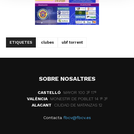
ETIQUETES
clubes
ubf torrent
SOBRE NOSALTRES
CASTELLÓ
MAYOR 100 3º 17ª
VALÈNCIA
MONESTIR DE POBLET 14 1ª 3º
ALACANT
CIUDAD DE MATANZAS 12
Contacta
fbcv@fbcv.es