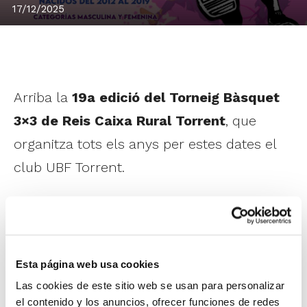
17/12/2025
Arriba la
19a edició del Torneig Bàsquet
3×3 de Reis Caixa Rural Torrent
, que
organitza tots els anys per estes dates el
club UBF Torrent.
L'esdeveniment està dirigit a xiquets/es
d'entre 6 i 12 anys (de prebenjamins a
infantils), amb equips de 3 o 4 participants.
Esta página web usa cookies
Com tots els anys, tots tindran la seua
Las cookies de este sitio web se usan para personalizar
samarreta de regal i moltes mes sorpreses.
el contenido y los anuncios, ofrecer funciones de redes