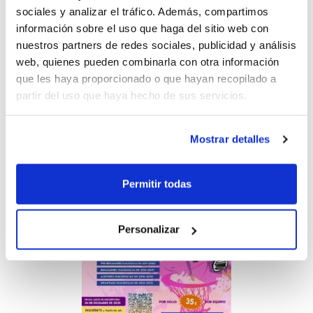
sociales y analizar el tráfico. Además, compartimos
información sobre el uso que haga del sitio web con
Se celebrarà el dimarts 30 de desembre
nuestros partners de redes sociales, publicidad y análisis
2025 de 9.00 a 20:00h. i hi ha de data límit
web, quienes pueden combinarla con otra información
que les haya proporcionado o que hayan recopilado a
d'inscripció: dimecres 24 de desembre (o
partir del uso que haya hecho de sus servicios.
fins a completar contingent d'equips).
Inscripcions en línia.
Mostrar detalles
Permitir todas
Personalizar