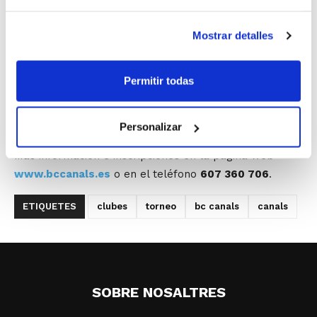
El B.C. Canals organiza por segundo año consecutivo el
torneo 12 Horas de Basket para equipos Senior.
Mostrar detalles
La cita será el próximo sábado día 18 de mayo a partir
de las nueve de la mañana. El precio de inscripción
Permitir todas
son 100 euros por equipo, con premio de 200 euros
más trofeo para el primer clasificado y 150 euros y
trofeo para el segundo clasificado.
Personalizar
Mas información e inscripciones en la página web
www.bccanals.es
o en el teléfono
607 360 706
.
ETIQUETES
clubes
torneo
bc canals
canals
SOBRE NOSALTRES