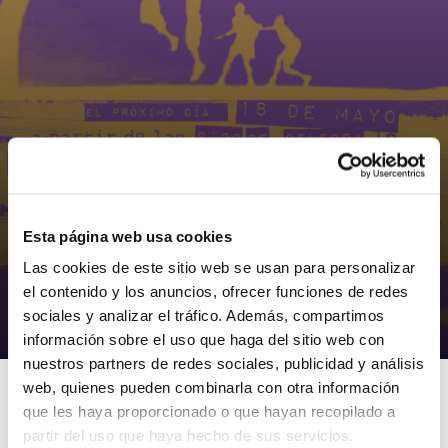
Esta página web usa cookies
Las cookies de este sitio web se usan para personalizar
NOTÍCIES
el contenido y los anuncios, ofrecer funciones de redes
12 Horas de Basket del B.C. Canals
sociales y analizar el tráfico. Además, compartimos
06/05/2013
información sobre el uso que haga del sitio web con
nuestros partners de redes sociales, publicidad y análisis
web, quienes pueden combinarla con otra información
que les haya proporcionado o que hayan recopilado a
partir del uso que haya hecho de sus servicios.