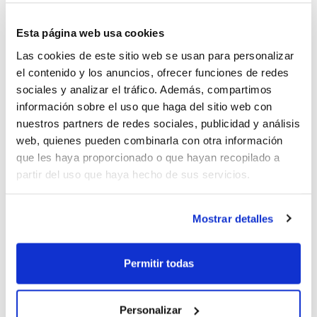
sin tener que consumir alcohol. El plazo de
presentación de obras finaliza el
15 de noviembre
.
Esta página web usa cookies
Las cookies de este sitio web se usan para personalizar
La asociación Controla Club es una ONG sin ánimo de
el contenido y los anuncios, ofrecer funciones de redes
lucro, constituida en 1997, que nace con el objetivo de
sociales y analizar el tráfico. Además, compartimos
abordar la responsabilidad social en el ocio juvenil,
información sobre el uso que haga del sitio web con
informando y concienciando de los riesgos y
nuestros partners de redes sociales, publicidad y análisis
problemas relacionados con el ocio y el tiempo libre
web, quienes pueden combinarla con otra información
que les haya proporcionado o que hayan recopilado a
de los jóvenes, mostrando las ventajas que tienen las
partir del uso que haya hecho de sus servicios.
conductas moderadas y las alternativas de ocio
inteligente.
Mostrar detalles
Este objetivo general se concreta en la puesta en
marcha de objetivos específicos de concienciación en
Permitir todas
diferentes campos, como la prevención sobre el
consumo abusivo de alcohol y el problema del
policonsumo de drogas, la concienciación sobre el
Personalizar