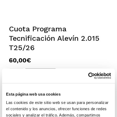
Cuota Programa
Tecnificación Alevín 2.015
T25/26
60,00
€
Cuota
Add to cart
Programa
Tecnificación
Alevín
Esta página web usa cookies
2.015
Las cookies de este sitio web se usan para personalizar
T25/26
el contenido y los anuncios, ofrecer funciones de redes
sociales y analizar el tráfico. Además, compartimos
quantity