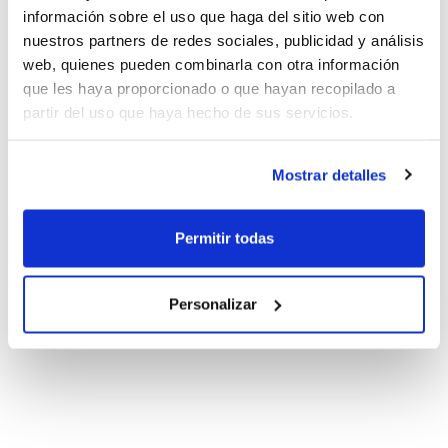
Description
SÁNCHEZ
información sobre el uso que haga del sitio web con
quantity
nuestros partners de redes sociales, publicidad y análisis
Este ticket debe ser proporcionado al responsable de
web, quienes pueden combinarla con otra información
la actividad ya sea vía móvil o impreso para proceder a
que les haya proporcionado o que hayan recopilado a
la lectura del QR y verificar la asistencia a la
partir del uso que haya hecho de sus servicios.
formación.
Mostrar detalles
Permitir todas
Personalizar