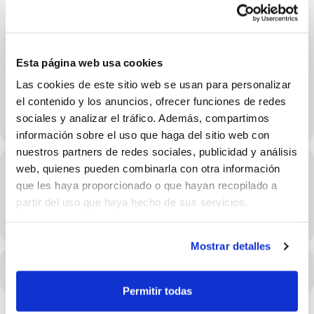
Categoría U15
Calendari
Esta página web usa cookies
Las cookies de este sitio web se usan para personalizar
22 y 23 de Junio en Cartagena
el contenido y los anuncios, ofrecer funciones de redes
sociales y analizar el tráfico. Además, compartimos
información sobre el uso que haga del sitio web con
nuestros partners de redes sociales, publicidad y análisis
web, quienes pueden combinarla con otra información
Hora
que les haya proporcionado o que hayan recopilado a
21/06/2024 - 23/06/2024 (Consulta el horario en los detalles
partir del uso que haya hecho de sus servicios.
del evento)
(GMT+02:00)
Mostrar detalles
CALENDARI
CALENDARI GOOGLE
Permitir todas