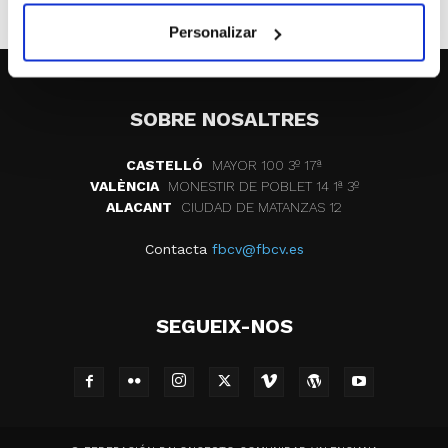
Personalizar
SOBRE NOSALTRES
CASTELLÓ
MAYOR 100 3º 17ª
VALÈNCIA
MONESTIR DE POBLET 14 1ª 3º
ALACANT
CIUDAD DE MATANZAS 12
Contacta
fbcv@fbcv.es
SEGUEIX-NOS