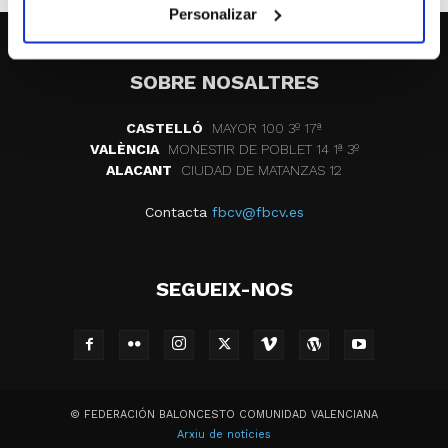
Personalizar
SOBRE NOSALTRES
CASTELLÓ
MAYOR 100 3º 17ª
VALÈNCIA
MONESTIR DE POBLET 14 1ª 3º
ALACANT
CIUDAD DE MATANZAS 12
Contacta
fbcv@fbcv.es
SEGUEIX-NOS
© FEDERACIÓN BALONCESTO COMUNIDAD VALENCIANA
Arxiu de notícies