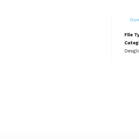
Dow
File T
Categ
Desgl