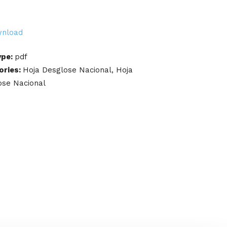
nload
ype:
pdf
ories:
Hoja Desglose Nacional, Hoja
ose Nacional