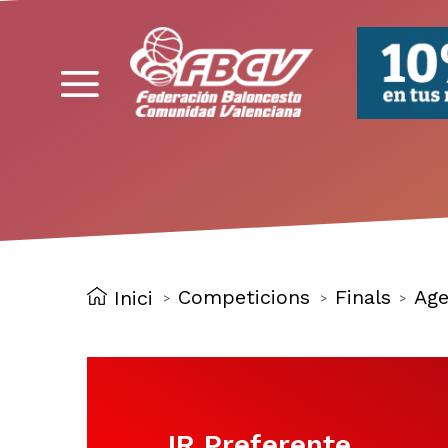
FBCV
Competicions
Finals
Age
Inici
>
>
>
IR Preferente