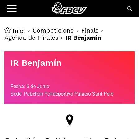
Competicions
Finals
Inici
>
>
>
Agenda de Finales
IR Benjamin
>
IR Benjamín
Fecha: 6 de Junio
Sede: Pabellón Polideportivo Palacio Sant Pere