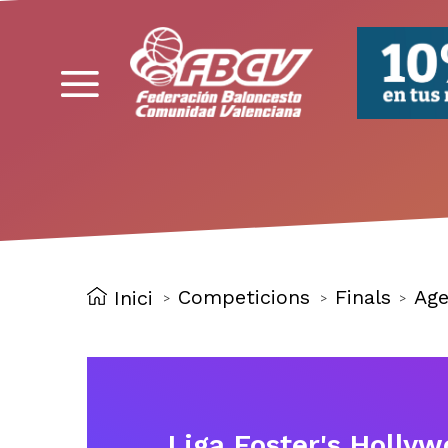
FBCV
Competicions
Finals
Age
Inici
>
>
>
Liga Foster's Hollyw