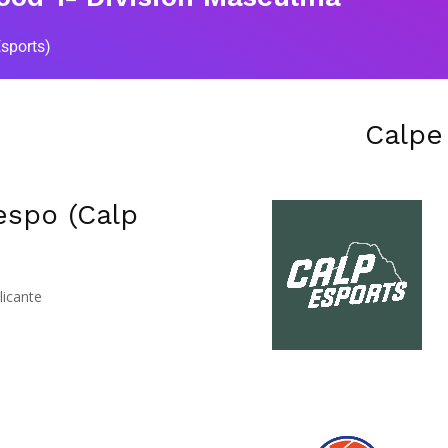
sports)
Calpe
espo (Calp
licante