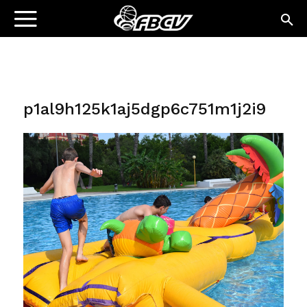
p1al9h125k1aj5dgp6c751m1j2i9