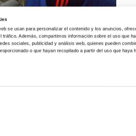
ies
web se usan para personalizar el contenido y los anuncios, ofrec
el tráfico. Además, compartimos información sobre el uso que ha
edes sociales, publicidad y análisis web, quienes pueden combin
proporcionado o que hayan recopilado a partir del uso que haya
E NOSALTRES
LLÓ
MAYOR 100 3º 17ª
IA
MONESTIR DE POBLET 14 1ª 3º
T
CIUDAD DE MATANZAS 12