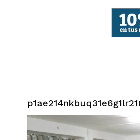
FBCV
p1ae214nkbuq31e6g1lr2