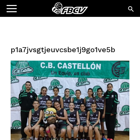
p1a7jvsgtjeuvcsbe1j9go1ve5b