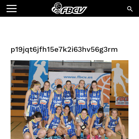
p19jqt6jfh15e7k2i63hv56g3rm