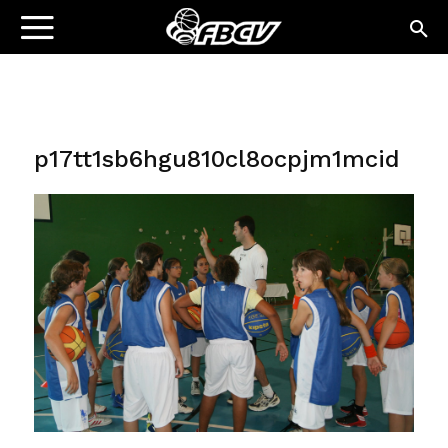
p17tt1sb6hgu810cl8ocpjm1mcid