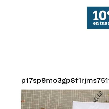
FBCV
p17sp9mo3gp8f1rjms751