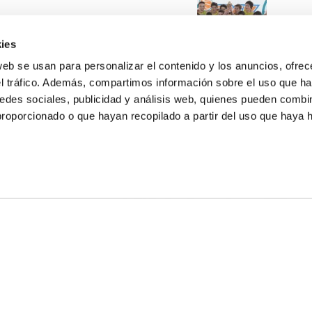
ies
web se usan para personalizar el contenido y los anuncios, ofrec
el tráfico. Además, compartimos información sobre el uso que ha
edes sociales, publicidad y análisis web, quienes pueden combin
proporcionado o que hayan recopilado a partir del uso que haya
E NOSALTRES
LLÓ
MAYOR 100 3º 17ª
IA
MONESTIR DE POBLET 14 1ª 3º
T
CIUDAD DE MATANZAS 12
ta
fbcv@fbcv.es
u de notícies
|
Política de privacitat