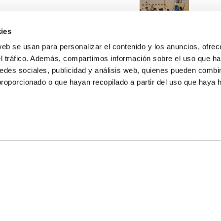
ies
web se usan para personalizar el contenido y los anuncios, ofrec
el tráfico. Además, compartimos información sobre el uso que ha
edes sociales, publicidad y análisis web, quienes pueden combin
proporcionado o que hayan recopilado a partir del uso que haya
E NOSALTRES
LLÓ
MAYOR 100 3º 17ª
IA
MONESTIR DE POBLET 14 1ª 3º
T
CIUDAD DE MATANZAS 12
ta
fbcv@fbcv.es
u de notícies
|
Política de privacitat