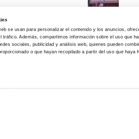
ies
web se usan para personalizar el contenido y los anuncios, ofrec
el tráfico. Además, compartimos información sobre el uso que ha
edes sociales, publicidad y análisis web, quienes pueden combin
proporcionado o que hayan recopilado a partir del uso que haya
E NOSALTRES
LLÓ
MAYOR 100 3º 17ª
IA
MONESTIR DE POBLET 14 1ª 3º
T
CIUDAD DE MATANZAS 12
ta
fbcv@fbcv.es
u de notícies
|
Política de privacitat