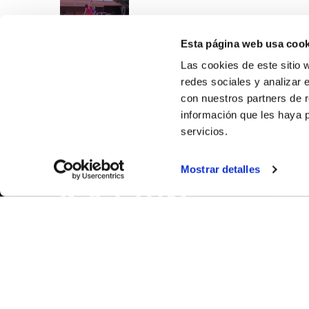
Esta página web usa cook
Las cookies de este sitio 
redes sociales y analizar 
con nuestros partners de r
información que les haya 
servicios.
SOBR
Mostrar detalles
CASTE
VALÈNC
ALACAN
Contac
© FEDERACIÓN BALONCESTO COMUNIDAD VALENCIANA
|
Arxi