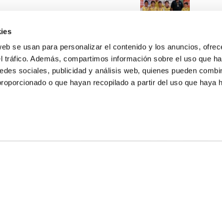
ies
web se usan para personalizar el contenido y los anuncios, ofrec
el tráfico. Además, compartimos información sobre el uso que ha
edes sociales, publicidad y análisis web, quienes pueden combin
proporcionado o que hayan recopilado a partir del uso que haya
E NOSALTRES
LLÓ
MAYOR 100 3º 17ª
IA
MONESTIR DE POBLET 14 1ª 3º
T
CIUDAD DE MATANZAS 12
ta
fbcv@fbcv.es
u de notícies
|
Política de privacitat