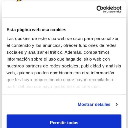
Subvenciones Diputación de
Esta página web usa cookies
Castellón
Las cookies de este sitio web se usan para personalizar
el contenido y los anuncios, ofrecer funciones de redes
sociales y analizar el tráfico. Además, compartimos
información sobre el uso que haga del sitio web con
nuestros partners de redes sociales, publicidad y análisis
web, quienes pueden combinarla con otra información
Subvenciones entidades
que les haya proporcionado o que hayan recopilado a
deportivas Ayto. de Valencia
partir del uso que haya hecho de sus servicios.
Mostrar detalles
Ayudas a entidades
Permitir todas
participantes en IR 2023-2024