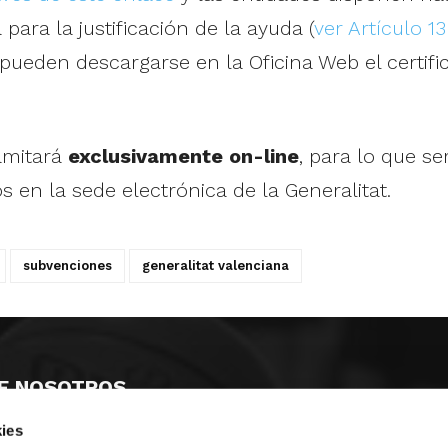
ara la justificación de la ayuda (
ver Artículo 1
pueden descargarse en la Oficina Web el certifi
ramitará
exclusivamente on-line
, para lo que s
s en la sede electrónica de la Generalitat.
subvenciones
generalitat valenciana
E NOSOTROS
ies
LLON
MAYOR 100 3º 17ª