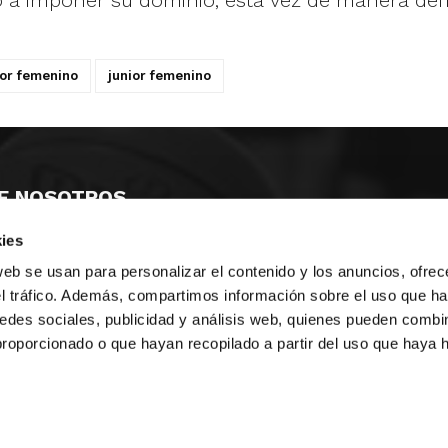
ó a imponer su dominio, esta vez de manera defi
or femenino
junior femenino
E NOSOTROS
ies
LLON
MAYOR 100 3º 17ª
IA
MONESTIR DE POBLET 14 1ª 3º
web se usan para personalizar el contenido y los anuncios, ofrec
TE
CIUDAD DE MATANZAS 12
el tráfico. Además, compartimos información sobre el uso que ha
edes sociales, publicidad y análisis web, quienes pueden combin
anos:
fbcv@fbcv.es
proporcionado o que hayan recopilado a partir del uso que haya
ivo de noticias
|
Política de privacidad