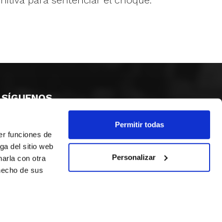
nitiva para sentenciar el choque.
SÍGUENOS
Permitir todas
er funciones de
ga del sitio web
Personalizar
arla con otra
 hecho de sus