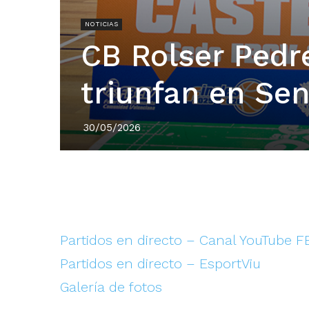
NOTICIAS
CB Rolser Pedre
triunfan en Se
30/05/2026
Partidos en directo – Canal YouTube 
Partidos en directo – EsportViu
Galería de fotos