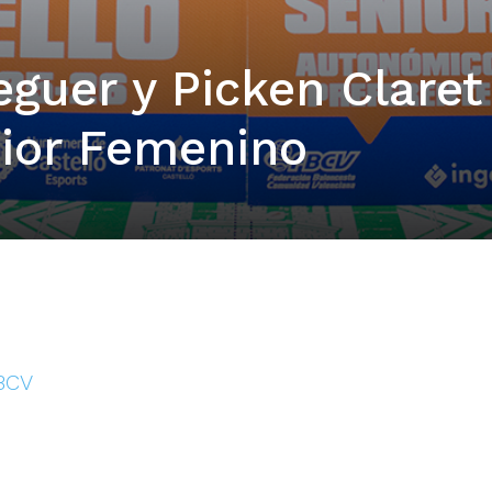
guer y Picken Claret
nior Femenino
FBCV