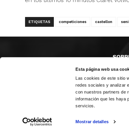
en los últimos 10 minutos Claret volvi
ETIQUETAS
competiciones
castellon
seni
SOBR
Esta página web usa cook
CASTE
VALENC
Las cookies de este sitio 
ALICAN
redes sociales y analizar 
con nuestros partners de r
Contáct
información que les haya 
servicios.
© FEDERACIÓN BALONCESTO COMUNIDAD VALENCIANA
|
Arch
Mostrar detalles