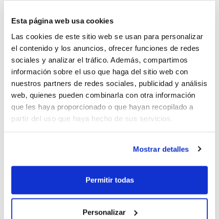
concentración de Valencia
Esta página web usa cookies
Las cookies de este sitio web se usan para personalizar
el contenido y los anuncios, ofrecer funciones de redes
sociales y analizar el tráfico. Además, compartimos
La Selección Femenina se
información sobre el uso que haga del sitio web con
concentrará en Valencia
nuestros partners de redes sociales, publicidad y análisis
web, quienes pueden combinarla con otra información
que les haya proporcionado o que hayan recopilado a
partir del uso que haya hecho de sus servicios.
María Pina, convocada con la
Mostrar detalles
Selección Española
Permitir todas
Personalizar