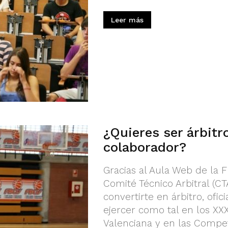
Leer más
¿Quieres ser árbitro
colaborador?
Gracias al Aula Web de la 
Comité Técnico Arbitral (CT
convertirte en árbitro, ofi
ejercer como tal en los XX
Valenciana y en las Compet