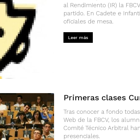
al Rendimiento (IR) la FBC
partido. En Cadete e Infan
oficiales de mesa.
Leer más
Primeras clases Cu
Tras conocer a fondo todas 
Web de la FBCV, los alumn
Comité Técnico Arbitral ha
presenciales.