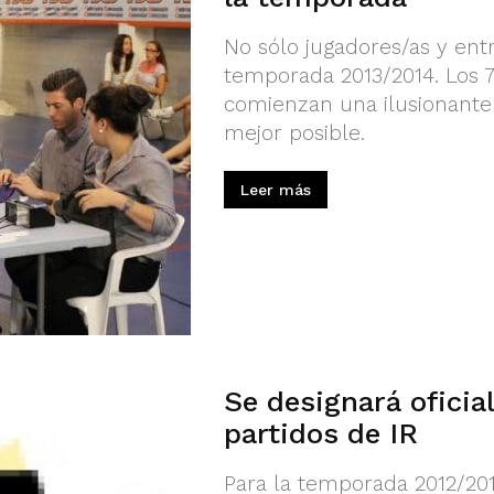
No sólo jugadores/as y en
temporada 2013/2014. Los 7
comienzan una ilusionante
mejor posible.
Leer más
Se designará oficia
partidos de IR
Para la temporada 2012/2013