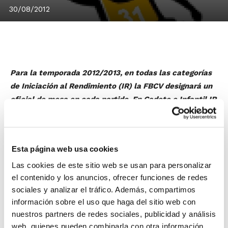
30/08/2012
Para la temporada 2012/2013, en todas las categorías
de Iniciación al Rendimiento (IR) la FBCV designará un
oficial de mesa en cada partido. En Cadete e Infantil IR
Autonómico se designarán dos oficiales de mesa.
Esta presencia de oficiales de mesa designados
directamente por la FBCV va a ser posible porque el
Esta página web usa cookies
volumen alcanzado en las últimas temporadas va a
Las cookies de este sitio web se usan para personalizar
permitir reestructurar la designación y ahorrar en
el contenido y los anuncios, ofrecer funciones de redes
coste por desplazamientos, lo que facilitará poder
sociales y analizar el tráfico. Además, compartimos
enviar oficiales de mesa a muy bajo coste.
información sobre el uso que haga del sitio web con
nuestros partners de redes sociales, publicidad y análisis
La gran aceptación de los Cursos de
web, quienes pueden combinarla con otra información