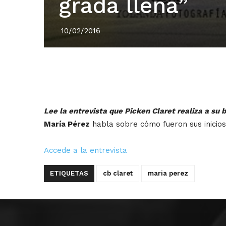
grada llena”
10/02/2016
Lee la entrevista que Picken Claret realiza a su
María Pérez
habla sobre cómo fueron sus inicios
Accede a la entrevista
ETIQUETAS
cb claret
maria perez