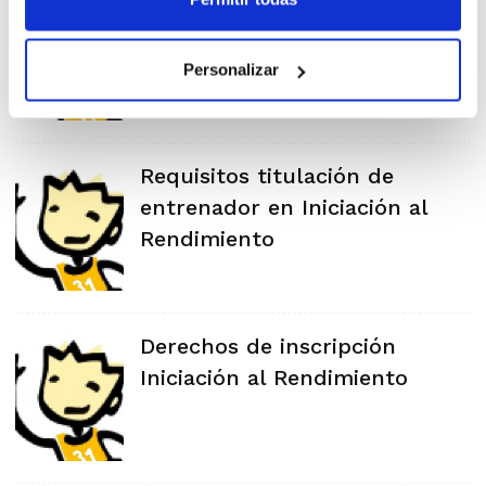
Calendario y Sistema de
Competición Fase de Ascenso
de Pretemporada
Personalizar
Requisitos titulación de
entrenador en Iniciación al
Rendimiento
Derechos de inscripción
Iniciación al Rendimiento