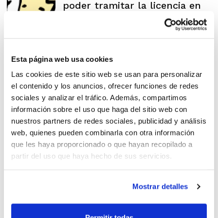
poder tramitar la licencia en
IR
Esta página web usa cookies
Éstas serán las licencias para
Las cookies de este sitio web se usan para personalizar
la temporada 2012/2013
el contenido y los anuncios, ofrecer funciones de redes
sociales y analizar el tráfico. Además, compartimos
información sobre el uso que haga del sitio web con
nuestros partners de redes sociales, publicidad y análisis
web, quienes pueden combinarla con otra información
Se designará oficial de mesa
que les haya proporcionado o que hayan recopilado a
partir del uso que haya hecho de sus servicios.
en todos los partidos de IR
Mostrar detalles
Permitir todas