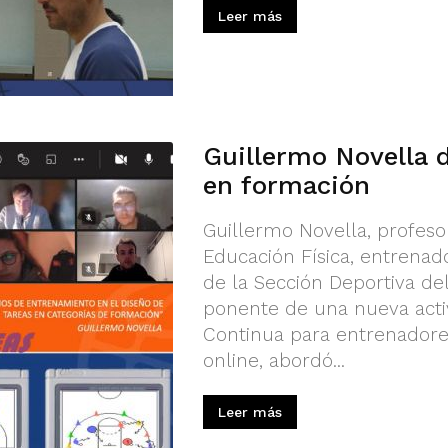
Leer más
Guillermo Novella d
en formación
Guillermo Novella, profeso
Educación Física, entrenad
de la Sección Deportiva de
ponente de una nueva acti
Continua para entrenadores
online, abordó...
Leer más