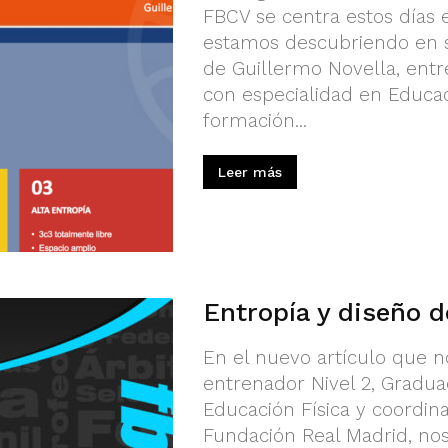
FBCV se centra estos días 
estamos descubriendo en s
de Guillermo Novella, entr
con especialidad en Educac
formación...
Leer más
Entropía y diseño d
En el nuevo artículo que n
entrenador Nivel 2, Gradua
Educación Física y coordin
Fundación Real Madrid, no