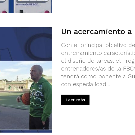
Un acercamiento a 
Con el principal objetivo d
entrenamiento característ
el diseño de tareas, el Pr
entrenadores/as de la FBC
tendrá como ponente a Gui
con especialidad...
Leer más