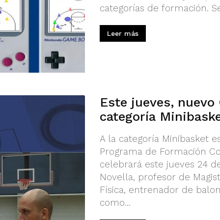
categorías de formación. Se
Leer más
Este jueves, nuevo 
categoría Minibask
A la categoría Minibasket es
Programa de Formación Co
celebrará este jueves 24 d
Novella, profesor de Magis
Física, entrenador de balon
como...