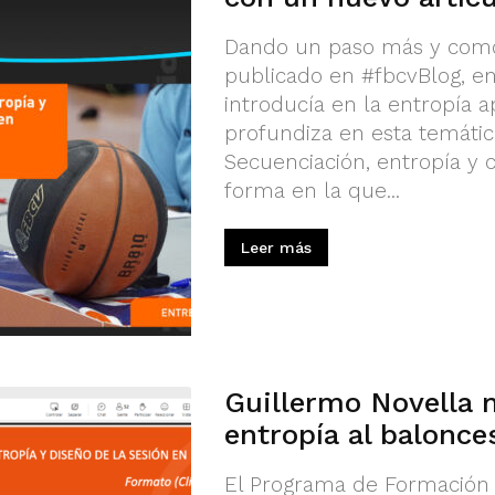
Dando un paso más y como 
publicado en #fbcvBlog, en
introducía en la entropía a
profundiza en esta temátic
Secuenciación, entropía y c
forma en la que...
Leer más
Guillermo Novella 
entropía al balonce
El Programa de Formación 