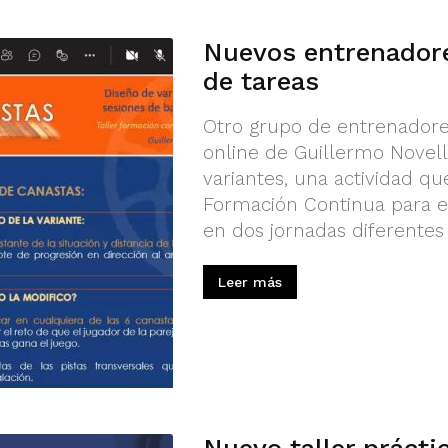
Nuevos entrenadore
de tareas
Otro grupo de entrenadores
online de Guillermo Novell
variantes, una actividad q
Formación Continua para e
en dos jornadas diferentes pa
Leer más