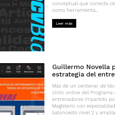
conceptual que conecta cien
como herramienta...
Leer más
Guillermo Novella 
estrategia del ent
Más de un centenar de técn
clínic online del Programa
entrenadores impartido por
Magisterio con especialida
baloncesto nivel 2 y ampli