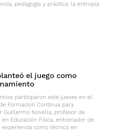
cia, pedagogía y práctica: la entropía
planteó el juego como
renamiento
icos participaron este jueves en el
 de Formación Continua para
 Guillermo Novella, profesor de
d en Educación Física, entrenador de
a experiencia como técnico en