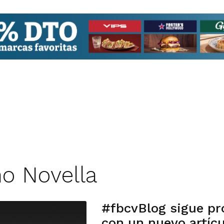
mo Novella
#fbcvBlog sigue pr
con un nuevo artícu