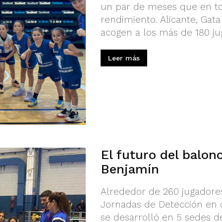
un par de meses que en to
rendimiento. Alicante, Gata
acogen a los más de 180 jug
Leer más
El futuro del balon
Benjamín
Alrededor de 260 jugadores
Jornadas de Detección en c
se desarrolló en 5 sedes d