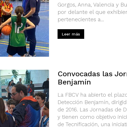
Gorgos, Anna, Valencia y B
por delante el que exhibie
pertenecientes a...
Leer más
Convocadas las Jor
Benjamín
La FBCV ha abierto el plaz
Detección Benjamín, dirigid
de 2016. Las Jornadas de D
y tienen como objetivo inic
de Tecnificación, una inicia