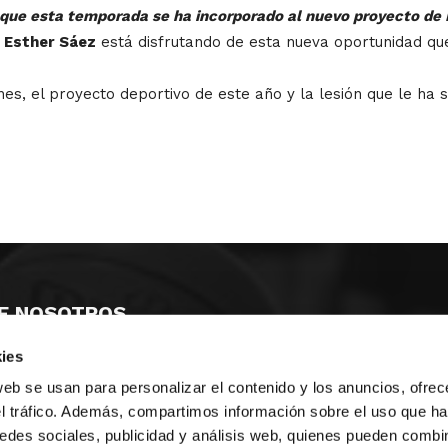
a que esta temporada se ha incorporado al nuevo proyecto de
,
Esther Sáez
está disfrutando de esta nueva oportunidad que
nes, el proyecto deportivo de este año y la lesión que le ha 
E NOSOTROS
ies
LLON
MAYOR 100 3º 17ª
IA
MONESTIR DE POBLET 14 1ª 3º
web se usan para personalizar el contenido y los anuncios, ofrec
TE
CIUDAD DE MATANZAS 12
el tráfico. Además, compartimos información sobre el uso que ha
edes sociales, publicidad y análisis web, quienes pueden combin