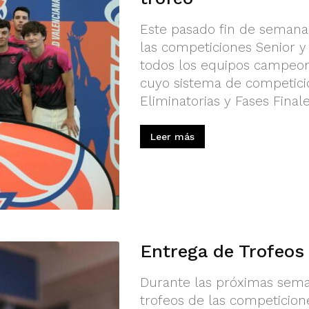
Este pasado fin de semana
las competiciones Senior y
todos los equipos campeo
cuyo sistema de competici
Eliminatorias y Fases Finale
Leer más
Entrega de Trofeo
Durante las próximas seman
trofeos de las competicion