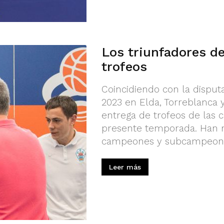
Los triunfadores d
trofeos
Coincidiendo con la disputa
2023 en Elda, Torreblanca y
entrega de trofeos de las 
presente temporada. Han re
campeones y subcampeones
Leer más