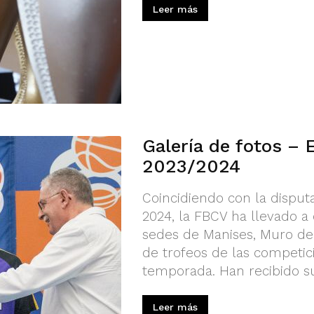
Leer más
Galería de fotos – 
2023/2024
Coincidiendo con la disputa
2024, la FBCV ha llevado a
sedes de Manises, Muro de 
de trofeos de las competic
temporada. Han recibido su 
Leer más