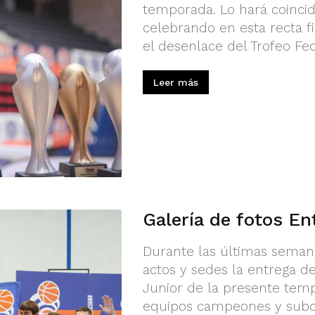
temporada. Lo hará coincid
celebrando en esta recta 
el desenlace del Trofeo Fed
Leer más
Galería de fotos E
Durante las últimas semana
actos y sedes la entrega d
Junior de la presente temp
equipos campeones y subc