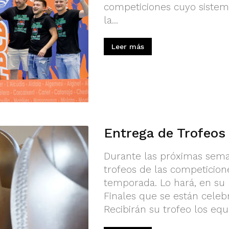
competiciones cuyo siste
la...
Leer más
Entrega de Trofeo
Durante las próximas seman
trofeos de las competicion
temporada. Lo hará, en su 
Finales que se están celeb
Recibirán su trofeo los e