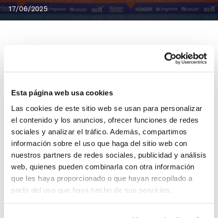
17/06/2025
Durante las últimas semanas, se ha
llevado a cabo en diferentes actos y sedes
Esta página web usa cookies
la
entrega de trofeos de las
Las cookies de este sitio web se usan para personalizar
competiciones Senior y Junior
de la
el contenido y los anuncios, ofrecer funciones de redes
sociales y analizar el tráfico. Además, compartimos
presente temporada.
información sobre el uso que haga del sitio web con
nuestros partners de redes sociales, publicidad y análisis
Han recibido su trofeo los equipos
web, quienes pueden combinarla con otra información
que les haya proporcionado o que hayan recopilado a
campeones y subcampeones de grupo de
partir del uso que haya hecho de sus servicios.
las competiciones cuyo sistema de
competición no ha determinado la disputa